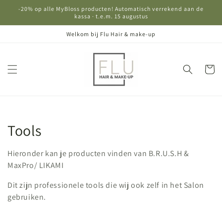
Meteen
-20% op alle MyBloss producten! Automatisch verrekend aan de
naar de
kassa · t.e.m. 15 augustus
content
Welkom bij Flu Hair & make-up
Winkelwa
C
Tools
o
Hieronder kan je producten vinden van B.R.U.S.H &
l
MaxPro/ LIKAMI
l
Dit zijn professionele tools die wij ook zelf in het Salon
gebruiken.
e