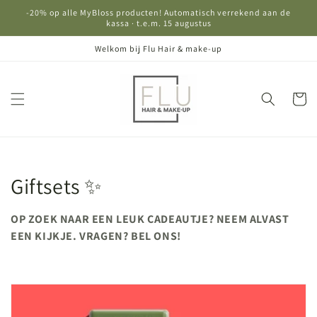
Meteen
-20% op alle MyBloss producten! Automatisch verrekend aan de
naar de
kassa · t.e.m. 15 augustus
content
Welkom bij Flu Hair & make-up
Winkelwa
C
Giftsets ✨
o
OP ZOEK NAAR EEN LEUK CADEAUTJE? NEEM ALVAST
l
EEN KIJKJE. VRAGEN? BEL ONS!
l
e