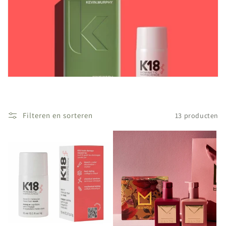
c
t
i
e
:
Filteren en sorteren
13 producten