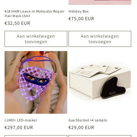
K18 HAIR Leave-In Molecular Repair
Holiday Box
Hair Mask 15ml
Normale
€75,00 EUR
Normale
€32,50 EUR
prijs
prijs
Aan winkelwagen
Aan winkelwagen
toevoegen
toevoegen
LUME+ LED-masker
Gua Sha tool +4 sample
Normale
€297,00 EUR
Normale
€29,00 EUR
prijs
prijs