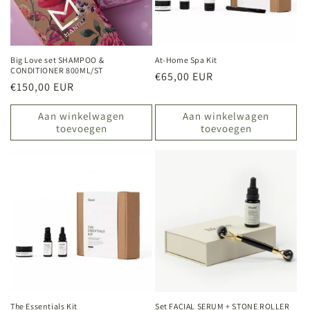
Big Love set SHAMPOO &
At-Home Spa Kit
CONDITIONER 800ML/ST
Normale
€65,00 EUR
Normale
€150,00 EUR
prijs
prijs
Aan winkelwagen
Aan winkelwagen
toevoegen
toevoegen
The Essentials Kit
Set FACIAL SERUM + STONE ROLLER