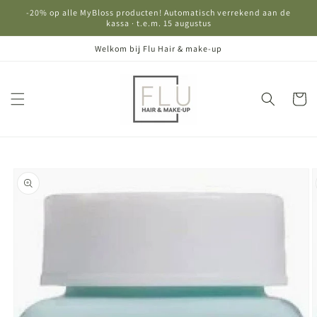
Meteen
-20% op alle MyBloss producten! Automatisch verrekend aan de
naar de
kassa · t.e.m. 15 augustus
content
Welkom bij Flu Hair & make-up
Winkelwa
Ga direct naar
productinformatie