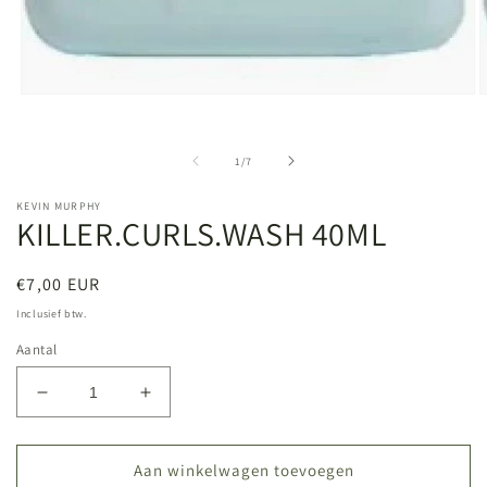
Media
M
1
2
openen
o
in
i
van
1
/
7
modaal
m
KEVIN MURPHY
KILLER.CURLS.WASH 40ML
Normale
€7,00 EUR
prijs
Inclusief btw.
Aantal
Aantal
Aantal
verlagen
verhogen
voor
voor
KILLER.CURLS.WASH
KILLER.CURLS.WASH
Aan winkelwagen toevoegen