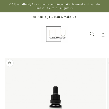
Meteen
-20% op alle MyBloss producten! Automatisch verrekend aan de
naar de
kassa · t.e.m. 15 augustus
content
Welkom bij Flu Hair & make-up
Winkelwa
Ga direct naar
productinformatie