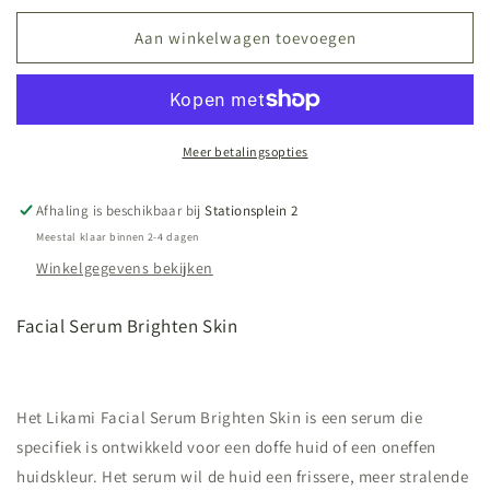
voor
voor
FACIAL
FACIAL
Aan winkelwagen toevoegen
SERUM
SERUM
BRIGHTEN
BRIGHTEN
SKIN
SKIN
Meer betalingsopties
Afhaling is beschikbaar bij
Stationsplein 2
Meestal klaar binnen 2-4 dagen
Winkelgegevens bekijken
Facial Serum Brighten Skin
Het Likami Facial Serum Brighten Skin is een serum die
specifiek is ontwikkeld voor een doffe huid of een oneffen
huidskleur. Het serum wil de huid een frissere, meer stralende