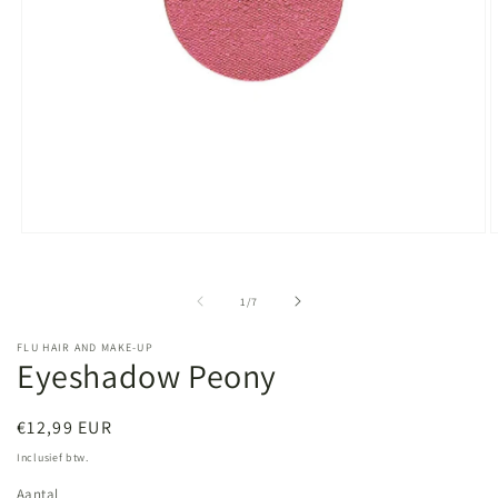
Media
M
1
2
openen
o
in
i
van
1
/
7
modaal
m
FLU HAIR AND MAKE-UP
Eyeshadow Peony
Normale
€12,99 EUR
prijs
Inclusief btw.
Aantal