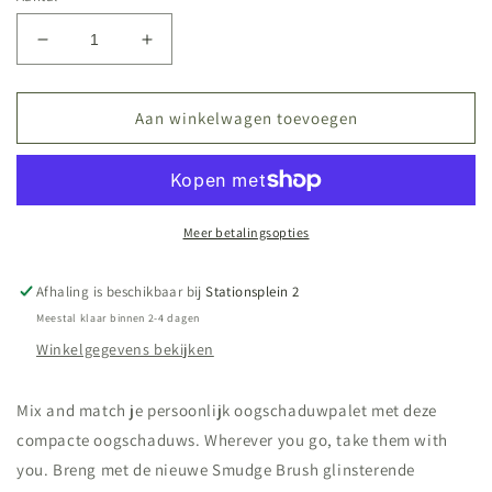
Aantal
Aantal
verlagen
verhogen
voor
voor
Eyeshadow
Eyeshadow
Aan winkelwagen toevoegen
Peony
Peony
Meer betalingsopties
Afhaling is beschikbaar bij
Stationsplein 2
Meestal klaar binnen 2-4 dagen
Winkelgegevens bekijken
Mix and match je persoonlijk oogschaduwpalet met deze
compacte oogschaduws. Wherever you go, take them with
you. Breng met de nieuwe Smudge Brush glinsterende