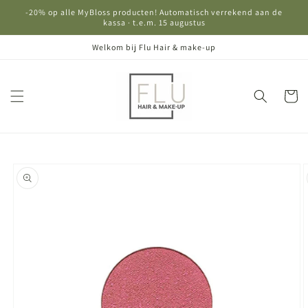
Meteen
-20% op alle MyBloss producten! Automatisch verrekend aan de
naar de
kassa · t.e.m. 15 augustus
content
Welkom bij Flu Hair & make-up
Winkelwa
Ga direct naar
productinformatie